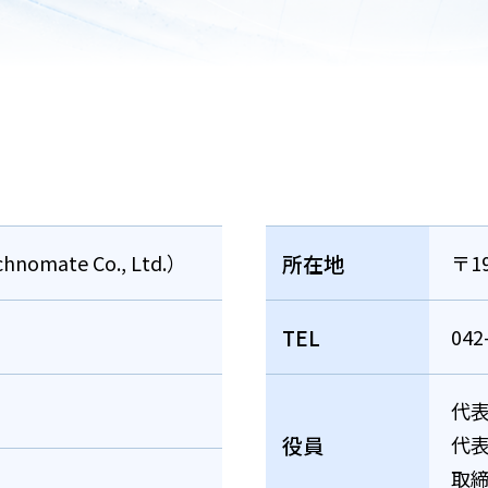
ate Co., Ltd.）
所在地
〒1
TEL
042
代
役員
代
取