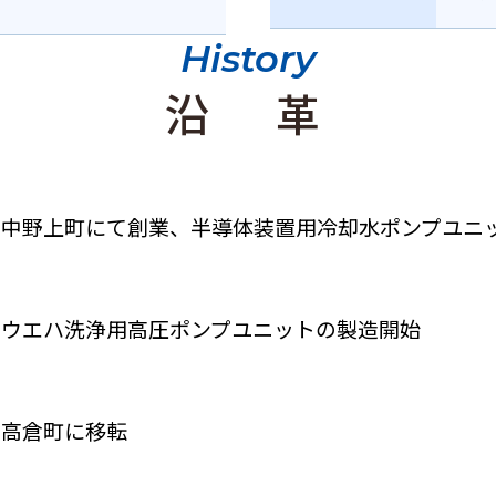
History
沿 革
市中野上町にて創業、半導体装置用冷却水ポンプユニ
けウエハ洗浄用高圧ポンプユニットの製造開始
ら高倉町に移転