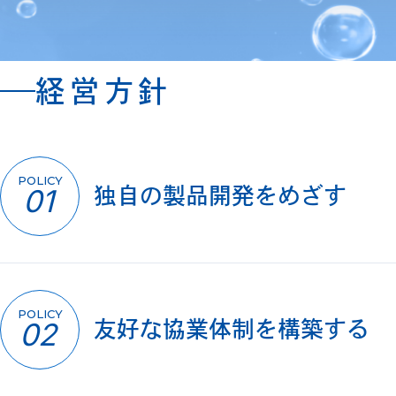
経営方針
POLICY
01
独自の製品開発をめざす
POLICY
02
友好な協業体制を構築する