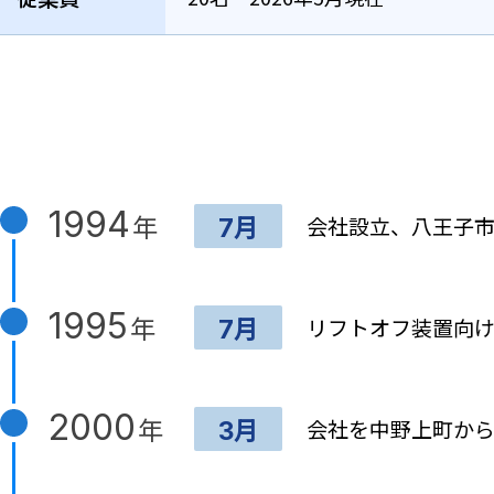
1994
年
会社設立、八王子
7月
1995
年
リフトオフ装置向
7月
2000
年
会社を中野上町か
3月