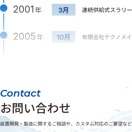
2001
年
連続供給式スラリー
3月
2005
年
有限会社テクノメ
10月
2006
年
八王子小宮工場開
3月
2007
年
Contact
クリーンルームを新
10月
お問い合わせ
2009
年
スラリー供給装置P
2月
装置開発・製造に関するご相談や、カスタム対応のご要望など