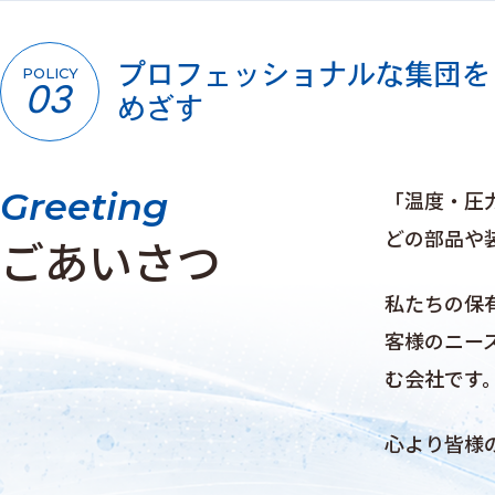
プロフェッショナルな集団を
POLICY
03
めざす
Greeting
「温度・圧
どの部品や
ごあいさつ
私たちの保
客様のニー
む会社です
心より皆様