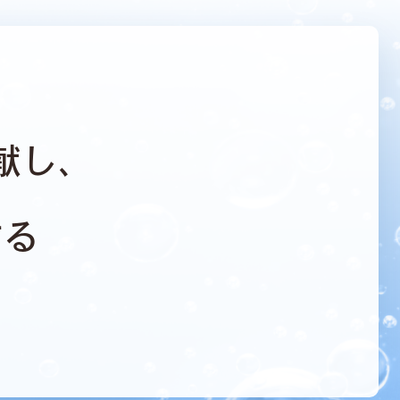
献し、
する
。